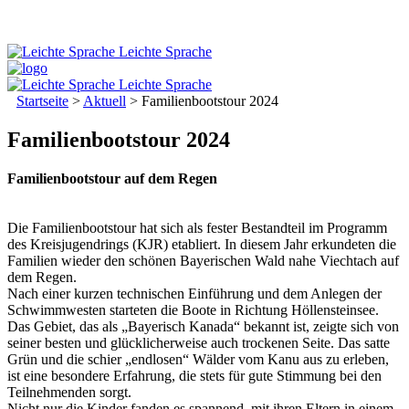
Leichte Sprache
Leichte Sprache
Startseite
>
Aktuell
>
Familienbootstour 2024
Familienbootstour 2024
Familienbootstour auf dem Regen
Die Familienbootstour hat sich als fester Bestandteil im Programm
des Kreisjugendrings (KJR) etabliert. In diesem Jahr erkundeten die
Familien wieder den schönen Bayerischen Wald nahe Viechtach auf
dem Regen.
Nach einer kurzen technischen Einführung und dem Anlegen der
Schwimmwesten starteten die Boote in Richtung Höllensteinsee.
Das Gebiet, das als „Bayerisch Kanada“ bekannt ist, zeigte sich von
seiner besten und glücklicherweise auch trockenen Seite. Das satte
Grün und die schier „endlosen“ Wälder vom Kanu aus zu erleben,
ist eine besondere Erfahrung, die stets für gute Stimmung bei den
Teilnehmenden sorgt.
Nicht nur die Kinder fanden es spannend, mit ihren Eltern in einem